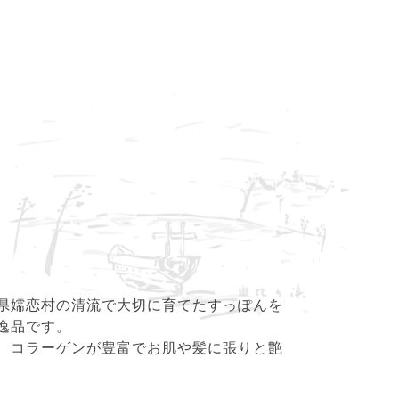
県嬬恋村の清流で大切に育てたすっぽんを
逸品です。
、コラーゲンが豊富でお肌や髪に張りと艶