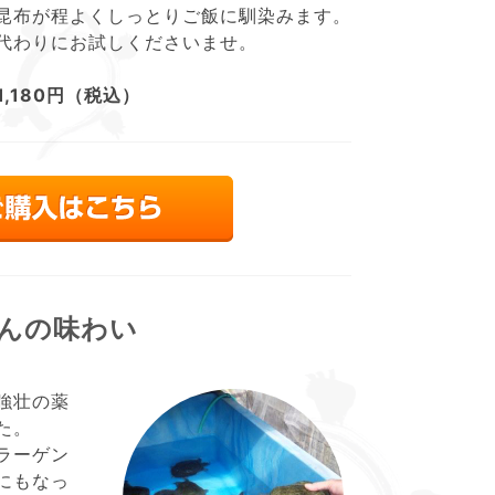
昆布が程よくしっとりご飯に馴染みます。
代わりにお試しくださいませ。
1,180円（税込）
んの味わい
強壮の薬
た。
ラーゲン
にもなっ