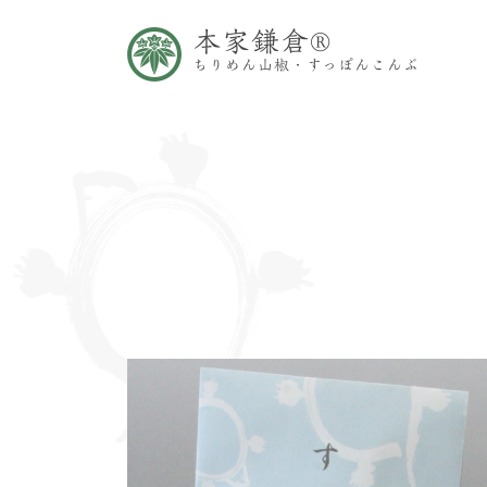
本家鎌倉®
ちりめん山椒・すっぽんこんぶ