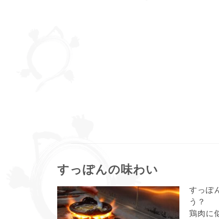
すっぽんの味わい
すっぽ
う？
鶏肉に