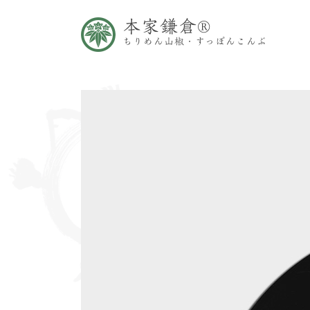
本家鎌倉®
ちりめん山椒・すっぽんこんぶ