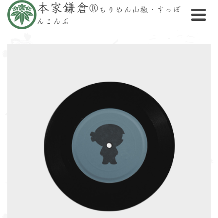
本家鎌倉®
ちりめん山椒・すっぽ
んこんぶ