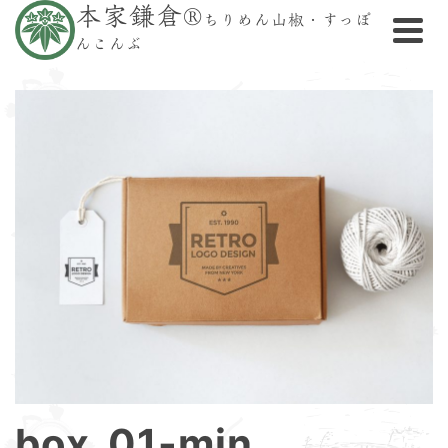
本家鎌倉®
ちりめん山椒・すっぽ
んこんぶ
box_01-min